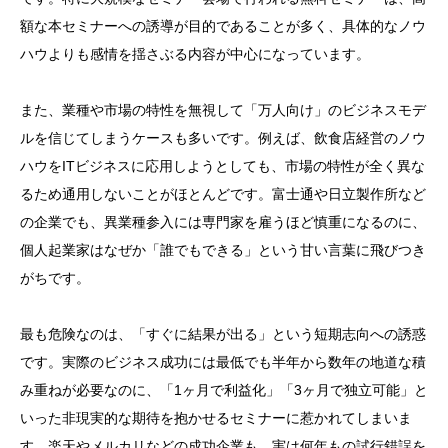
額な本セミナーへの誘導が目的であることが多く、具体的なノウ
ハウよりも感情を揺さぶる内容が中心になっています。
また、業種や市場の特性を無視して「万人向け」のビジネスモデ
ルを信じてしまうケースも多いです。例えば、飲食店経営のノウ
ハウをITビジネスに応用しようとしても、市場の特性が全く異な
るため通用しないことがほとんどです。富士通や日立製作所など
の企業でも、異業種参入には専門家を雇うほど慎重になるのに、
個人起業家はなぜか「誰でもできる」という甘い言葉に飛びつき
がちです。
最も危険なのは、「すぐに結果が出る」という短期志向への誘惑
です。実際のビジネス成功には最低でも半年から数年の地道な積
み重ねが必要なのに、「1ヶ月で利益化」「3ヶ月で独立可能」と
いった非現実的な期待を抱かせるセミナーに惹かれてしまいま
す。楽天やメルカリなどの成功企業も、実は何年もの試行錯誤を