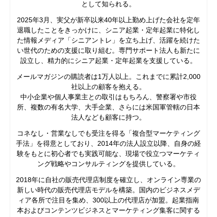
として知られる。
2025年3月、実父が新卒以来40年以上勤め上げた会社を定年
退職したことをきっかけに、シニア起業・定年起業に特化し
た情報メディア「シニアントレ」を立ち上げ、活躍を続けた
い世代のための支援に取り組む。専門サポート法人も新たに
設立し、精力的にシニア起業・定年起業を支援している。
メールマガジンの購読者は1万人以上。これまでに累計2,000
社以上の顧客を抱える。
中小企業や個人事業主との取引はもちろん、警察署や市役
所、複数の有名大学、大手企業、さらには米国軍管轄の日本
法人なども顧客に持つ。
コネなし・営業なしでも受注を得る「複合型マーケティング
手法」を得意としており、2014年の法人設立以降、自身の経
験をもとに初心者でも実践可能な、現場で役立つマーケティ
ング戦略やコンサルティングを提供している。
2018年に自社の販売代理店制度を確立し、オンライン専業の
新しい時代の販売代理店モデルを構築。国内のビジネスメデ
ィア各所で注目を集め、300以上の代理店が加盟。起業指南
本およびコンテンツビジネスとマーケティング集客に関する