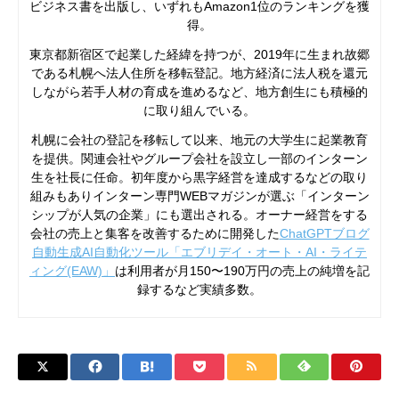
ビジネス書を出版し、いずれもAmazon1位のランキングを獲
得。
東京都新宿区で起業した経緯を持つが、2019年に生まれ故郷
である札幌へ法人住所を移転登記。地方経済に法人税を還元
しながら若手人材の育成を進めるなど、地方創生にも積極的
に取り組んでいる。
札幌に会社の登記を移転して以来、地元の大学生に起業教育
を提供。関連会社やグループ会社を設立し一部のインターン
生を社長に任命。初年度から黒字経営を達成するなどの取り
組みもありインターン専門WEBマガジンが選ぶ「インターン
シップが人気の企業」にも選出される。オーナー経営をする
会社の売上と集客を改善するために開発した
ChatGPTブログ
自動生成AI自動化ツール「エブリデイ・オート・AI・ライテ
ィング(EAW)」
は利用者が月150〜190万円の売上の純増を記
録するなど実績多数。