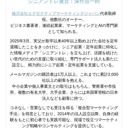
シニアントレ運営：深作浩一郎
株式会社エグゼクティブマーケティングジャパン
代表取締
役。他数社のオーナー。
ビジネス書著者、連続起業家。マーケティングとAIの専門家
として知られる。
2025年3月、実父が新卒以来40年以上勤め上げた会社を定年
退職したことをきっかけに、シニア起業・定年起業に特化し
た情報メディア「シニアントレ」を立ち上げ、活躍を続けた
い世代のための支援に取り組む。専門サポート法人も新たに
設立し、精力的にシニア起業・定年起業を支援している。
メールマガジンの購読者は1万人以上。これまでに累計2,000
社以上の顧客を抱える。
中小企業や個人事業主との取引はもちろん、警察署や市役
所、複数の有名大学、大手企業、さらには米国軍管轄の日本
法人なども顧客に持つ。
コネなし・営業なしでも受注を得る「複合型マーケティング
手法」を得意としており、2014年の法人設立以降、自身の経
験をもとに初心者でも実践可能な、現場で役立つマーケティ
ング戦略やコンサルティングを提供している。