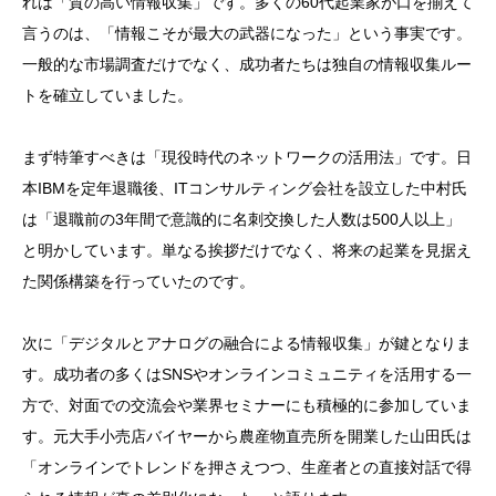
れは「質の高い情報収集」です。多くの60代起業家が口を揃えて
言うのは、「情報こそが最大の武器になった」という事実です。
一般的な市場調査だけでなく、成功者たちは独自の情報収集ルー
トを確立していました。
まず特筆すべきは「現役時代のネットワークの活用法」です。日
本IBMを定年退職後、ITコンサルティング会社を設立した中村氏
は「退職前の3年間で意識的に名刺交換した人数は500人以上」
と明かしています。単なる挨拶だけでなく、将来の起業を見据え
た関係構築を行っていたのです。
次に「デジタルとアナログの融合による情報収集」が鍵となりま
す。成功者の多くはSNSやオンラインコミュニティを活用する一
方で、対面での交流会や業界セミナーにも積極的に参加していま
す。元大手小売店バイヤーから農産物直売所を開業した山田氏は
「オンラインでトレンドを押さえつつ、生産者との直接対話で得