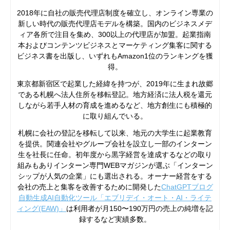
2018年に自社の販売代理店制度を確立し、オンライン専業の
新しい時代の販売代理店モデルを構築。国内のビジネスメデ
ィア各所で注目を集め、300以上の代理店が加盟。起業指南
本およびコンテンツビジネスとマーケティング集客に関する
ビジネス書を出版し、いずれもAmazon1位のランキングを獲
得。
東京都新宿区で起業した経緯を持つが、2019年に生まれ故郷
である札幌へ法人住所を移転登記。地方経済に法人税を還元
しながら若手人材の育成を進めるなど、地方創生にも積極的
に取り組んでいる。
札幌に会社の登記を移転して以来、地元の大学生に起業教育
を提供。関連会社やグループ会社を設立し一部のインターン
生を社長に任命。初年度から黒字経営を達成するなどの取り
組みもありインターン専門WEBマガジンが選ぶ「インターン
シップが人気の企業」にも選出される。オーナー経営をする
会社の売上と集客を改善するために開発した
ChatGPTブログ
自動生成AI自動化ツール「エブリデイ・オート・AI・ライテ
ィング(EAW)」
は利用者が月150〜190万円の売上の純増を記
録するなど実績多数。