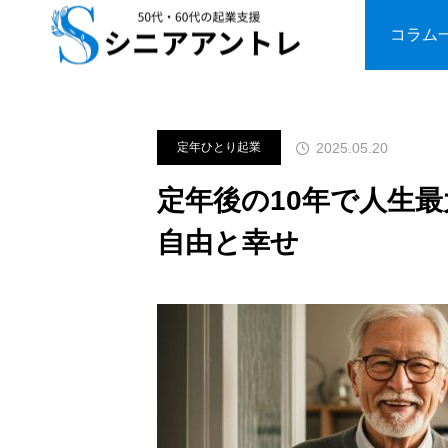
ブログ
定年ひとり起業
定年
コラム
2025.05.20
定年ひとり起業
定年後の10年で人生
自由と幸せ