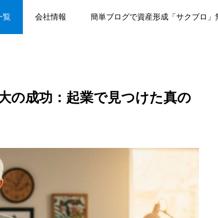
後の10年で人生最大の成功：起業で見つけた真の自由と幸せ
一覧
会社情報
簡単ブログで資産形成「サクブロ」
最大の成功：起業で見つけた真の