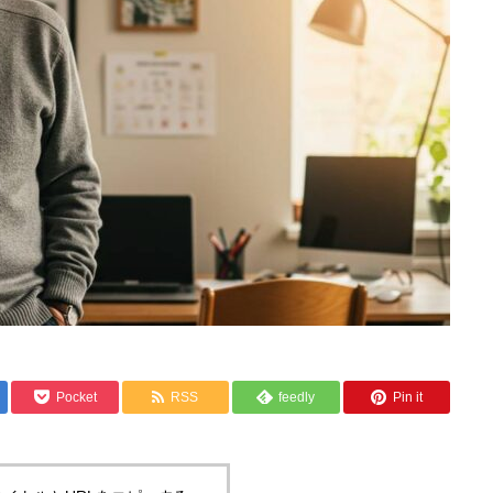
Pocket
RSS
feedly
Pin it