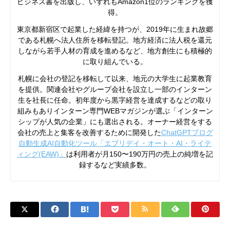
ビジネス書を出版し、いずれもAmazon1位のランキングを獲
得。
東京都新宿区で起業した経緯を持つが、2019年に生まれ故郷
である札幌へ法人住所を移転登記。地方経済に法人税を還元
しながら若手人材の育成を進めるなど、地方創生にも積極的
に取り組んでいる。
札幌に会社の登記を移転して以来、地元の大学生に起業教育
を提供。関連会社やグループ会社を設立し一部のインターン
生を社長に任命。初年度から黒字経営を達成するなどの取り
組みもありインターン専門WEBマガジンが選ぶ「インターン
シップが人気の企業」にも選出される。オーナー経営をする
会社の売上と集客を改善するために開発した
ChatGPTブログ
自動生成AI自動化ツール「エブリデイ・オート・AI・ライテ
ィング(EAW)」
は利用者が月150〜190万円の売上の純増を記
録するなど実績多数。