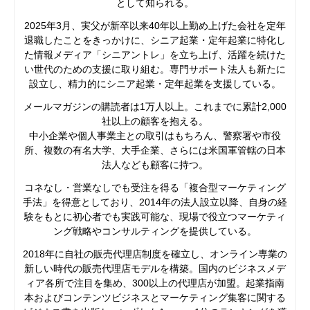
として知られる。
2025年3月、実父が新卒以来40年以上勤め上げた会社を定年
退職したことをきっかけに、シニア起業・定年起業に特化し
た情報メディア「シニアントレ」を立ち上げ、活躍を続けた
い世代のための支援に取り組む。専門サポート法人も新たに
設立し、精力的にシニア起業・定年起業を支援している。
メールマガジンの購読者は1万人以上。これまでに累計2,000
社以上の顧客を抱える。
中小企業や個人事業主との取引はもちろん、警察署や市役
所、複数の有名大学、大手企業、さらには米国軍管轄の日本
法人なども顧客に持つ。
コネなし・営業なしでも受注を得る「複合型マーケティング
手法」を得意としており、2014年の法人設立以降、自身の経
験をもとに初心者でも実践可能な、現場で役立つマーケティ
ング戦略やコンサルティングを提供している。
2018年に自社の販売代理店制度を確立し、オンライン専業の
新しい時代の販売代理店モデルを構築。国内のビジネスメデ
ィア各所で注目を集め、300以上の代理店が加盟。起業指南
本およびコンテンツビジネスとマーケティング集客に関する