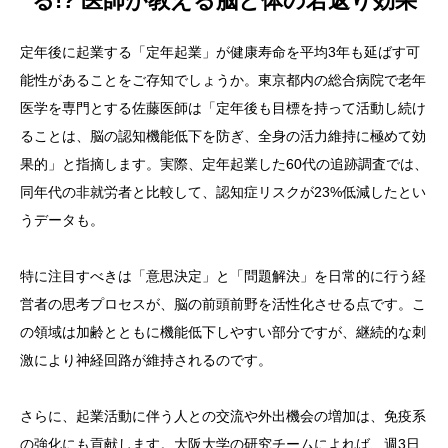
る!? 医師が教える脳と体の若返り効果
定年後に起業する「定年起業」が健康寿命を平均3年も延ばす可
能性があることをご存知でしょうか。東京都内の総合病院で老年
医学を専門とする佐藤医師は「定年後も目標を持って活動し続け
ることは、脳の認知機能低下を防ぎ、全身の活力維持に極めて効
果的」と指摘します。実際、定年起業した60代の追跡調査では、
同年代の非就労者と比較して、認知症リスクが23%低減したとい
うデータも。
特に注目すべきは「意思決定」と「問題解決」を日常的に行う経
営者の思考プロセスが、脳の前頭前野を活性化させる点です。こ
の領域は加齢とともに機能低下しやすい部分ですが、継続的な刺
激により神経回路が維持されるのです。
さらに、起業活動に伴う人との交流や外出機会の増加は、免疫系
の強化にも貢献します。大阪大学の研究チームによれば、週3日