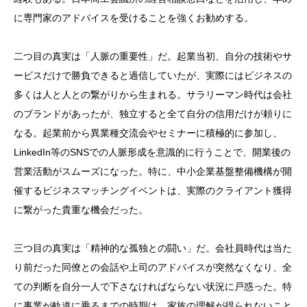
に専門家のアドバイスを受けることを強くお勧めする。
二つ目の真実は「人脈の重要性」だ。起業当初、自分の技術やサ
ービスだけで勝負できると過信していたが、実際にはビジネスの
多くは人と人との繋がりから生まれる。サラリーマン時代は会社
のブランドがあったが、独立すると全て自分の信用だけが頼りに
なる。起業前から異業種交流会やセミナーに積極的に参加し、
LinkedIn等のSNSでの人脈形成を意識的に行うことで、開業後の
営業活動がスムーズになった。特に、中小企業基盤整備機構が開
催するビジネスマッチングイベントは、実際のクライアント獲得
に繋がった貴重な機会だった。
三つ目の真実は「精神的な孤独との闘い」だ。会社員時代は当た
り前だった同僚との会話や上司のアドバイスが突然なくなり、全
ての判断を自分一人で下さなければならない状況に戸惑った。特
に事業が軌道に乗るまでの時期は、家族の理解が得られないこと