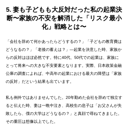
5. 妻も子どもも大反対だった私の起業決
断〜家族の不安を解消した「リスク最小
化」戦略とは〜
「会社を辞めて何かあったらどうするの？」「子どもの教育費は
どうなるの？」「老後の蓄えは？」—起業を決意した時、家族か
らの反対はほぼ必然です。特に40代、50代での起業は、家族に
とって将来への大きな不安要素となります。実際、日本政策金融
公庫の調査によれば、中高年の起業における最大の障壁は「家族
の反対」だという結果も出ています。
私も例外ではありませんでした。20年勤めた会社を辞めて独立す
ると伝えた時、妻は一晩中泣き、高校生の息子は「お父さんが失
敗したら、僕の大学はどうなるの？」と真顔で尋ねてきました。
その重圧は想像以上でした。