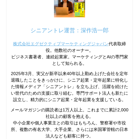
シニアントレ運営：深作浩一郎
株式会社エグゼクティブマーケティングジャパン
代表取締
役。他数社のオーナー。
ビジネス書著者、連続起業家。マーケティングとAIの専門家
として知られる。
2025年3月、実父が新卒以来40年以上勤め上げた会社を定年
退職したことをきっかけに、シニア起業・定年起業に特化し
た情報メディア「シニアントレ」を立ち上げ、活躍を続けた
い世代のための支援に取り組む。専門サポート法人も新たに
設立し、精力的にシニア起業・定年起業を支援している。
メールマガジンの購読者は1万人以上。これまでに累計2,000
社以上の顧客を抱える。
中小企業や個人事業主との取引はもちろん、警察署や市役
所、複数の有名大学、大手企業、さらには米国軍管轄の日本
法人なども顧客に持つ。