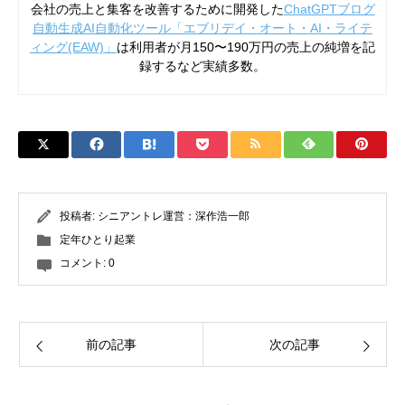
会社の売上と集客を改善するために開発した
ChatGPTブログ
自動生成AI自動化ツール「エブリデイ・オート・AI・ライテ
ィング(EAW)」
は利用者が月150〜190万円の売上の純増を記
録するなど実績多数。
投稿者:
シニアントレ運営：深作浩一郎
定年ひとり起業
コメント:
0
前の記事
次の記事