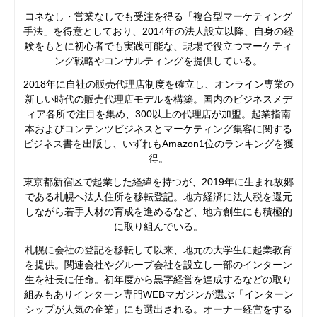
コネなし・営業なしでも受注を得る「複合型マーケティング
手法」を得意としており、2014年の法人設立以降、自身の経
験をもとに初心者でも実践可能な、現場で役立つマーケティ
ング戦略やコンサルティングを提供している。
2018年に自社の販売代理店制度を確立し、オンライン専業の
新しい時代の販売代理店モデルを構築。国内のビジネスメデ
ィア各所で注目を集め、300以上の代理店が加盟。起業指南
本およびコンテンツビジネスとマーケティング集客に関する
ビジネス書を出版し、いずれもAmazon1位のランキングを獲
得。
東京都新宿区で起業した経緯を持つが、2019年に生まれ故郷
である札幌へ法人住所を移転登記。地方経済に法人税を還元
しながら若手人材の育成を進めるなど、地方創生にも積極的
に取り組んでいる。
札幌に会社の登記を移転して以来、地元の大学生に起業教育
を提供。関連会社やグループ会社を設立し一部のインターン
生を社長に任命。初年度から黒字経営を達成するなどの取り
組みもありインターン専門WEBマガジンが選ぶ「インターン
シップが人気の企業」にも選出される。オーナー経営をする