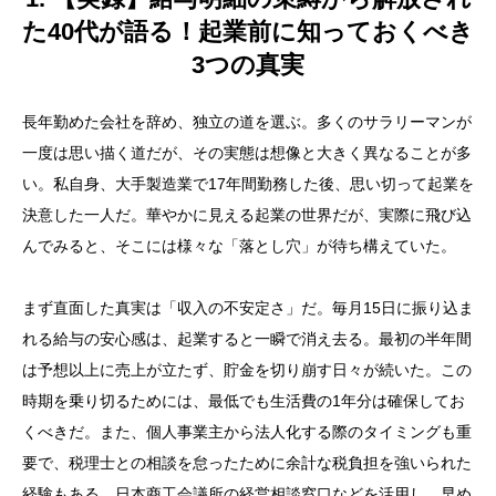
た40代が語る！起業前に知っておくべき
3つの真実
長年勤めた会社を辞め、独立の道を選ぶ。多くのサラリーマンが
一度は思い描く道だが、その実態は想像と大きく異なることが多
い。私自身、大手製造業で17年間勤務した後、思い切って起業を
決意した一人だ。華やかに見える起業の世界だが、実際に飛び込
んでみると、そこには様々な「落とし穴」が待ち構えていた。
まず直面した真実は「収入の不安定さ」だ。毎月15日に振り込ま
れる給与の安心感は、起業すると一瞬で消え去る。最初の半年間
は予想以上に売上が立たず、貯金を切り崩す日々が続いた。この
時期を乗り切るためには、最低でも生活費の1年分は確保してお
くべきだ。また、個人事業主から法人化する際のタイミングも重
要で、税理士との相談を怠ったために余計な税負担を強いられた
経験もある。日本商工会議所の経営相談窓口などを活用し、早め