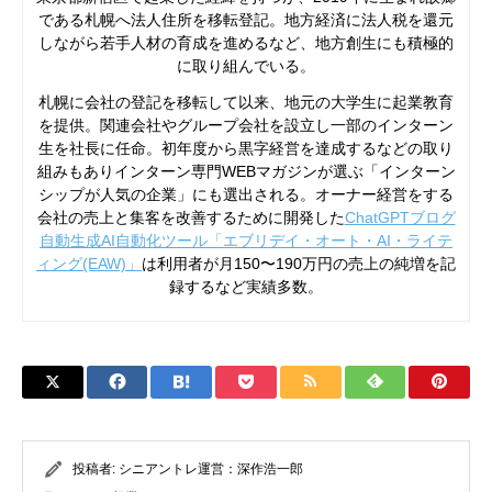
である札幌へ法人住所を移転登記。地方経済に法人税を還元
しながら若手人材の育成を進めるなど、地方創生にも積極的
に取り組んでいる。
札幌に会社の登記を移転して以来、地元の大学生に起業教育
を提供。関連会社やグループ会社を設立し一部のインターン
生を社長に任命。初年度から黒字経営を達成するなどの取り
組みもありインターン専門WEBマガジンが選ぶ「インターン
シップが人気の企業」にも選出される。オーナー経営をする
会社の売上と集客を改善するために開発した
ChatGPTブログ
自動生成AI自動化ツール「エブリデイ・オート・AI・ライテ
ィング(EAW)」
は利用者が月150〜190万円の売上の純増を記
録するなど実績多数。
投稿者:
シニアントレ運営：深作浩一郎